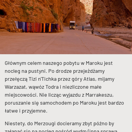
Głównym celem naszego pobytu w Maroku jest
nocleg na pustyni. Po drodze przejeżdżamy
przełęczą Tizi n'Tichka przez góry Atlas, mijamy
Warzazat, wąwóz Todra i niezliczone małe
miejscowości. Nie licząc wyjazdu z Marrakeszu,
poruszanie się samochodem po Maroku jest bardzo
łatwe i przyjemne.
Niestety, do Merzougi docieramy zbyt późno by
załapać się na nocleg pośród wydm (inną sprawą