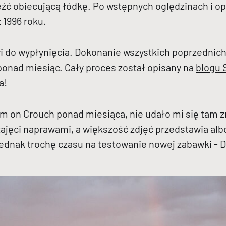
źć obiecującą łódkę. Po wstępnych oględzinach i op
 1996 roku.
wi do wypłynięcia. Dokonanie wszystkich poprzednic
 ponad miesiąc. Cały proces został opisany na
blogu 
a!
on Crouch ponad miesiąca, nie udało mi się tam zr
ajęci naprawami, a większość zdjęć przedstawia albo
ednak trochę czasu na testowanie nowej zabawki - DJ