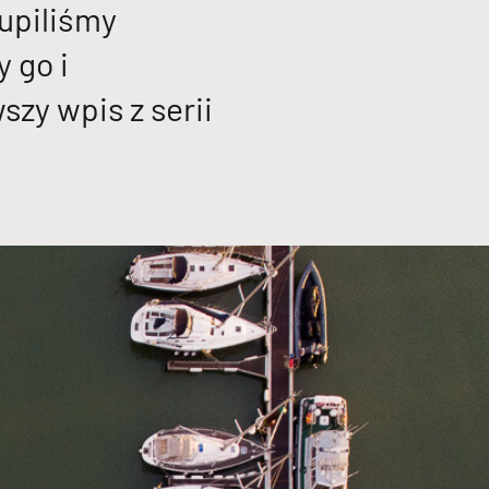
Kupiliśmy
 go i
szy wpis z serii