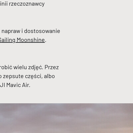
inii rzeczoznawcy
h napraw i dostosowanie
Sailing Moonshine
.
obić wielu zdjęć. Przez
 zepsute części, albo
I Mavic Air.