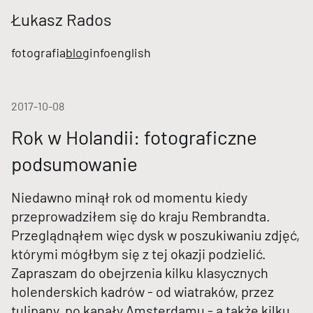
Łukasz Rados
fotografia
blog
info
english
2017-10-08
Rok w Holandii: fotograficzne
podsumowanie
Niedawno minął rok od momentu kiedy
przeprowadziłem się do kraju Rembrandta.
Przeglądnąłem więc dysk w poszukiwaniu zdjęć,
którymi mógłbym się z tej okazji podzielić.
Zapraszam do obejrzenia kilku klasycznych
holenderskich kadrów - od wiatraków, przez
tulipany, po kanały Amsterdamu - a także kilku