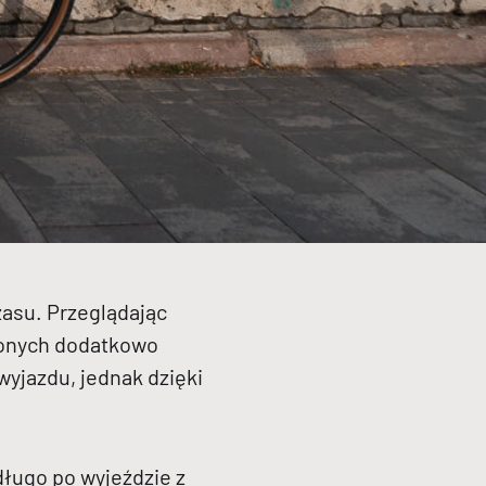
zasu. Przeglądając
zonych dodatkowo
wyjazdu, jednak dzięki
długo po wyjeździe z