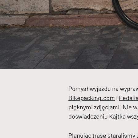
Pomysł wyjazdu na wyprawę
Bikepacking.com
i
Pedali
pięknymi zdjęciami. Nie w
doświadczeniu Kajtka wsz
Planując trasę staraliśmy