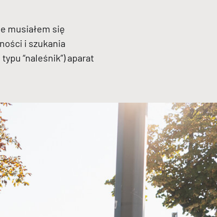
ie musiałem się
ości i szukania
ypu “naleśnik”) aparat