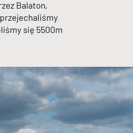
rzez Balaton,
e przejechaliśmy
ęliśmy się 5500m