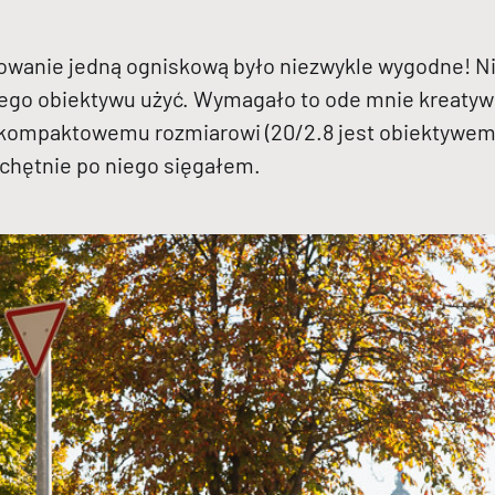
fowanie jedną ogniskową było niezwykle wygodne! N
rego obiektywu użyć. Wymagało to ode mnie kreatywn
 kompaktowemu rozmiarowi (20/2.8 jest obiektywem t
 chętnie po niego sięgałem.