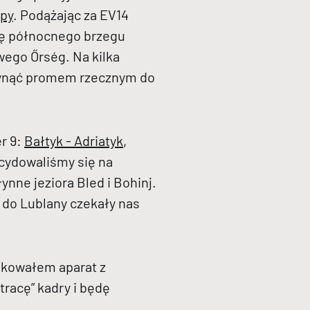
opy
. Podążając za EV14
ię północnego brzegu
wego Őrség. Na kilka
płynąć promem rzecznym do
r 9:
Bałtyk - Adriatyk
,
ecydowaliśmy się na
ynne jeziora Bled i Bohinj.
 do Lublany czekały nas
akowałem aparat z
racę” kadry i będę