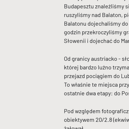
Budapesztu znaleźliśmy si
ruszyliśmy nad Balaton, 
Balatonu dojechaliśmy do 
godzin przekroczyliśmy g
Słowenii i dojechać do Ma
Od granicy austriacko - s
której bardzo luźno trzym
przejazd pociągiem do Lubl
To właśnie te miejsca prz
ostatnie dwa etapy: do Pos
Pod względem fotograficz
obiektywem 20/2.8 (ekwiw
żałował.