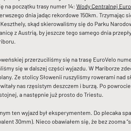
ę na początku trasy numer 14:
Wody Centralnej Eur
pierwszego dnia jadąc rekordowe 150km. Trzymając s
Keszthely, skąd skierowaliśmy się do Parku Narodo
ranicę z Austrią, by jeszcze tego samego dnia prze
riboru.
łoweńskiej przerzuciliśmy się na trasę EuroVelo nume
aliśmy się w dalszej części wyjazdu. W Mariborze zd
any. Ze stolicy Słowenii ruszyliśmy rowerami nad sł
ywitały nas rzęsistym deszczem i burzą. Po powrocie
tojnej, a następnie już prosto do Triestu.
nym ten wyjazd był eksperymentem. Do plecaka sp
alent 30mm). Nieco obawiałem się, że bez zooma “st