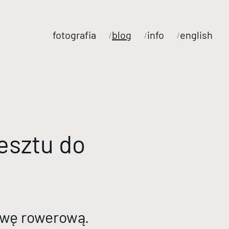
fotografia
blog
info
english
esztu do
awę rowerową.