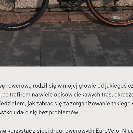
 rowerową rodził się w mojej głowie od jakiegoś c
a.cc
trafiłem na wiele opisów ciekawych tras, okras
iedziałem, jak zabrać się za zorganizowanie takiego 
ystko udało się bez problemów.
 się korzystać z sieci dróg rowerowych EuroVelo. Nie